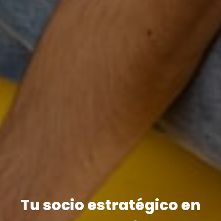
Conectamos tu negocio,
Conectamos mercados,
Tu socio estratégico en
multiplicamos